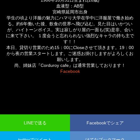
1986年10月31日生まれ(28歳)
血液型：AB型
宮崎県延岡市出身
学生の頃より洋服の魅力にハマり大学在学中に洋服屋で働き始め
る。約6年働いた後、飲食の世界へ飛び込む。見た目はいかつい
が、ハイトーンボイス。実は寂しがり屋の一面も(笑)是非、会い
に来て下さい。 １度会うと忘れられない強烈なキャラの持ち主で
す！！
本日、貸切り営業のため15：00にCloseさせて頂きます。19：00
から夜の営業スタートします。ご迷惑お掛けしますがよろしくお
願いします。
尚、姉妹店『Corduroy cafe』は通常営業しております！
Facebook
LINEで送る
Facebookでシェア
twitterでツイート
はてなブックマーク