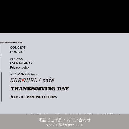
CONCEPT
CONTACT
ACCESS
EVENT&PARTY
Privacy policy
R.C.WORKS Group
4F, 247 Bld., Daimyo, Chuo-ku Fukuoka-shi, Fukuoka, 810-0041, Japan
Copyright© R.C.WORK Inc.
電話でご予約・お問い合わせ
タップで電話がかかります