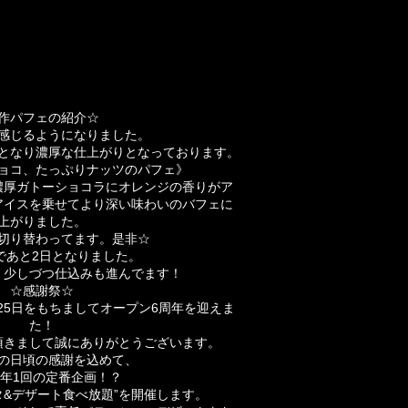
作パフェの紹介☆
感じるようになりました。
となり濃厚な仕上がりとなっております。
ョコ、たっぷりナッツのパフェ》
濃厚ガトーショコラにオレンジの香りがアク
アイスを乗せてより深い味わいのバフェに仕
上がりました。
切り替わってます。是非☆
であと2日となりました。
、少しづつ仕込みも進んでます！
☆感謝祭☆
25日をもちましてオープン6周年を迎えまし
た！
頂きまして誠にありがとうございます。
の日頃の感謝を込めて、
年1回の定番企画！？
タ&デザート食べ放題”を開催します。