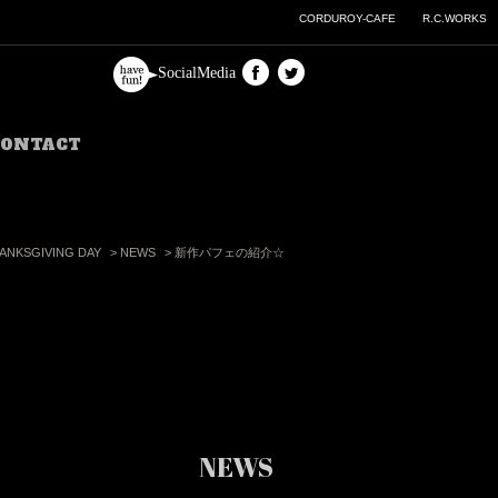
CORDUROY-CAFE
R.C.WORKS
SocialMedia
CONTACT
ANKSGIVING DAY
>
NEWS
>
新作パフェの紹介☆
NEWS