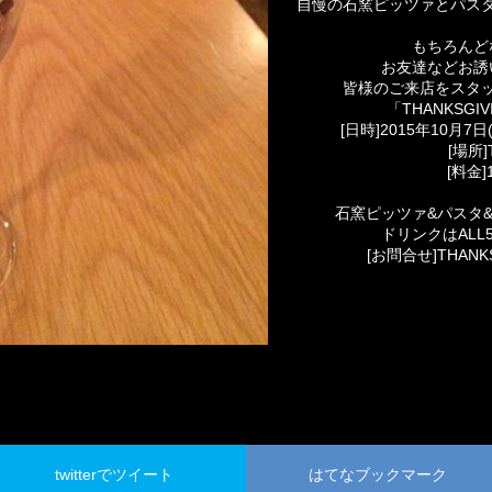
自慢の石窯ピッツァとパス
もちろんど
お友達などお誘
皆様のご来店をスタ
「THANKSGI
[日時]2015年10月7日(
[場所]
[料金]
石窯ピッツァ&パスタ&
ドリンクはALL
[お問合せ]THANKSG
twitterでツイート
はてなブックマーク