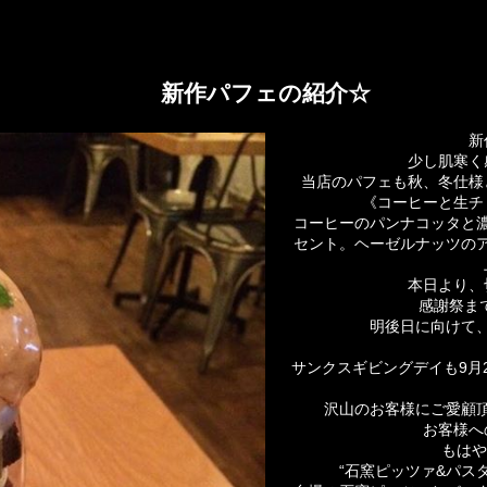
新作パフェの紹介☆
新
少し肌寒く
当店のパフェも秋、冬仕様
《コーヒーと生チ
コーヒーのパンナコッタと
セント。ヘーゼルナッツの
本日より、
感謝祭ま
明後日に向けて
サンクスギビングデイも9月
沢山のお客様にご愛顧
お客様へ
もはや
“石窯ピッツァ&パス